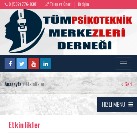
0 (532) 776-0381
Talep ve Öneri
İletişim
Anasayfa
/ Etkinlikler
Geri
HIZLI MENU
Etkinlikler