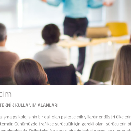
tim
TEKNİK KULLANIM ALANLARI
 psikolojisinin bir dalı olan psikoteknik yıllardır endüstri ülkeleri
temdir. Günümüzde trafikte sürücülük için gerekli olan, sürücülerin bi
yer almaktadır. Psikotekniğin amacı bireyin bahsi geçen işe uygun olu