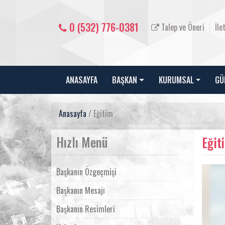
0 (532) 776-0381
Talep ve Öneri
İle
ANASAYFA
BAŞKAN
KURUMSAL
GÜ
Anasayfa
/ Eğitim
Hızlı Menü
Eğit
Başkanın Özgeçmişi
Başkanın Mesajı
Başkanın Resimleri