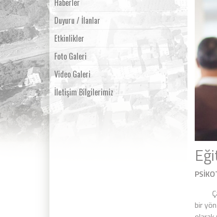
Haberler
Duyuru / İlanlar
Etkinlikler
Foto Galeri
Video Galeri
İletişim Bilgilerimiz
Eği
PSİKO
Çalışma
bir yön
olarak 