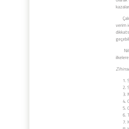
kazaları
Çalışan
verim i
dikkat
geçebil
Nilüfe
ilkeler
Zihins