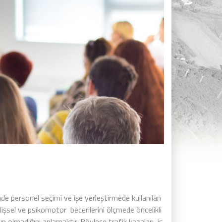
nde personel seçimi ve işe yerleştirmede kullanılan
lişsel ve psikomotor becerilerini ölçmede öncelikli
p olmadığını anlamaktır. Böylece trafik kazaları, iş