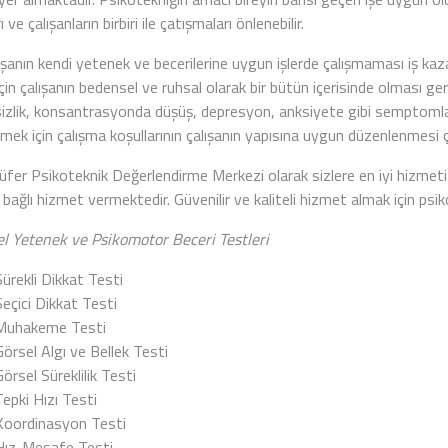
 ve çalışanların birbiri ile çatışmaları önlenebilir.
ın kendi yetenek ve becerilerine uygun işlerde çalışmaması iş kazalar
çin çalışanın bedensel ve ruhsal olarak bir bütün içerisinde olması 
sizlik, konsantrasyonda düşüş, depresyon, anksiyete gibi semptomla
mek için çalışma koşullarının çalışanın yapısına uygun düzenlenmesi ç
r Psikoteknik Değerlendirme Merkezi olarak sizlere en iyi hizme
e bağlı hizmet vermektedir. Güvenilir ve kaliteli hizmet almak için psiko
el Yetenek ve Psikomotor Beceri Testleri
Sürekli Dikkat Testi
Seçici Dikkat Testi
Muhakeme Testi
Görsel Algı ve Bellek Testi
Görsel Süreklilik Testi
Tepki Hızı Testi
Koordinasyon Testi
Hız-Mesafe Testi